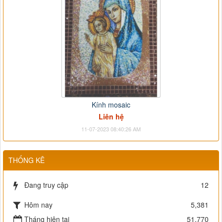
Kính mosaic
Liên hệ
11-07-2023 08:40:26 AM
THỐNG KÊ
Đang truy cập
12
Hôm nay
5,381
Tháng hiện tại
51,770