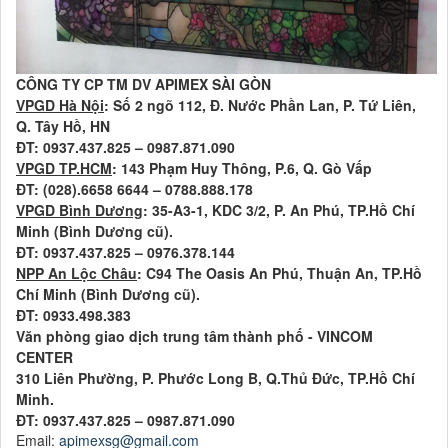
CÔNG TY CP TM DV APIMEX SÀI GÒN
VPGD Hà Nội
: Số 2 ngõ 112, Đ. Nước Phần Lan, P. Tứ Liên,
Q. Tây Hồ, HN
ĐT: 0937.437.825 – 0987.871.090
VPGD TP.HCM
: 143 Phạm Huy Thông, P.6, Q. Gò Vấp
ĐT: (028).6658 6644 – 0788.888.178
VPGD Bình Dương
: 35-A3-1, KDC 3/2, P. An Phú, TP.Hồ Chí
Minh (Bình Dương cũ).
ĐT: 0937.437.825 – 0976.378.144
NPP An Lộc Châu
: C94 The Oasis An Phú, Thuận An, TP.Hồ
Chí Minh (Bình Dương cũ).
ĐT: 0933.498.383
Văn phòng giao dịch trung tâm thành phố - VINCOM
CENTER
310 Liên Phường, P. Phước Long B, Q.Thủ Đức, TP.Hồ Chí
Minh.
ĐT: 0937.437.825 – 0987.871.090
Email:
apimexsg@gmail.com