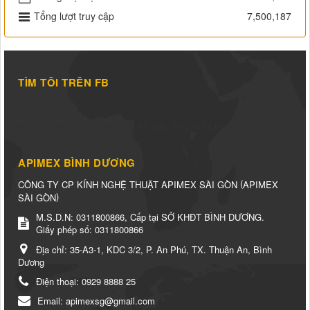
Tổng lượt truy cập
7,500,187
TÌM TÔI TRÊN FB
may in lụa
may in lụa
,
may in ly trà sữa
,
may in túi
may in áo
,
may bao
bì
,
băng tải sấy
APIMEX BÌNH DƯƠNG
(
CÔNG TY CP KÍNH NGHỆ THUẬT APIMEX SÀI GÒN
APIMEX
)
SÀI GÒN
M.S.D.N: 0311800866, Cấp tại SỞ KHĐT BÌNH DƯƠNG.
Giấy phép số: 0311800866
Địa chỉ:
35-A3-1, KDC 3/2, P. An Phú, TX. Thuận An, Bình
Dương
Điện thoại:
0929 8888 25
Email:
apimexsg@gmail.com