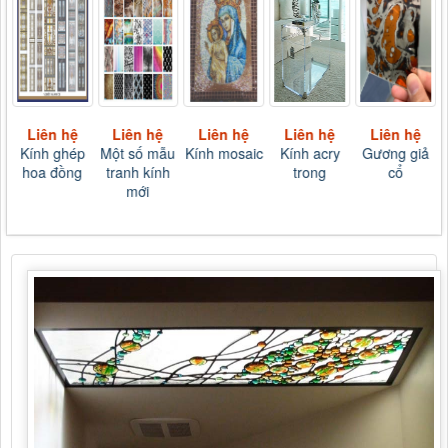
Liên hệ
Liên hệ
Liên hệ
Liên hệ
Liên hệ
Kính ghép
Một số mẫu
Kính mosaic
Kính acry
Gương giả
hoa đồng
tranh kính
trong
cổ
mới