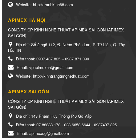
Website:
http://tranhkinh68.com
APIMEX HÀ NỘI
(
CÔNG TY CP KÍNH NGHỆ THUẬT APIMEX SÀI GÒN
APIMEX
)
SÀI GÒN
Địa chỉ:
Số 2 ngõ 112, Đ. Nước Phần Lan, P. Tứ Liên, Q. Tây
Hồ, HN
Điện thoại:
0937.437.825 – 0987.871.090
Email:
vpapimexhn@gmail.com
Website:
http://kinhtrangtringhethuat.com
APIMEX SÀI GÒN
(
CÔNG TY CP KÍNH NGHỆ THUẬT APIMEX SÀI GÒN
APIMEX
)
SÀI GÒN
Địa chỉ:
143 Phạm Huy Thông P.6 Gò Vấp
Điện thoại:
07 88888 178 - 028 6658 6644 - 0937437 825
Email:
apimexsg@gmail.com