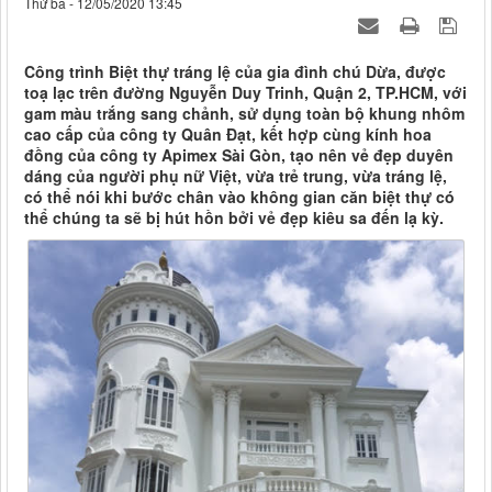
Thứ ba - 12/05/2020 13:45
Công trình Biệt thự tráng lệ của gia đình chú Dừa, được
toạ lạc trên đường Nguyễn Duy Trinh, Quận 2, TP.HCM, với
gam màu trắng sang chảnh, sử dụng toàn bộ khung nhôm
cao cấp của công ty Quân Đạt, kết hợp cùng kính hoa
đồng của công ty Apimex Sài Gòn, tạo nên vẻ đẹp duyên
dáng của người phụ nữ Việt, vừa trẻ trung, vừa tráng lệ,
có thể nói khi bước chân vào không gian căn biệt thự có
thể chúng ta sẽ bị hút hồn bởi vẻ đẹp kiêu sa đến lạ kỳ.