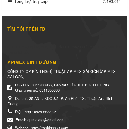
Tổng lượt truy cập
7,493,011
TÌM TÔI TRÊN FB
may in lụa
may in lụa
,
may in ly trà sữa
,
may in túi
may in áo
,
may bao
bì
,
băng tải sấy
APIMEX BÌNH DƯƠNG
(
CÔNG TY CP KÍNH NGHỆ THUẬT APIMEX SÀI GÒN
APIMEX
)
SÀI GÒN
M.S.D.N: 0311800866, Cấp tại SỞ KHĐT BÌNH DƯƠNG.
Giấy phép số: 0311800866
Địa chỉ:
35-A3-1, KDC 3/2, P. An Phú, TX. Thuận An, Bình
Dương
Điện thoại:
0929 8888 25
Email:
apimexsg@gmail.com
Website:
http://tranhkinh68.com