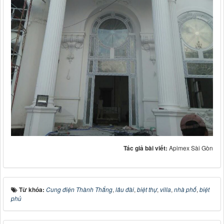
Tác giả bài viết:
Apimex Sài Gòn
Từ khóa:
Cung điện Thành Thắng
,
lâu đài
,
biệt thự
,
villa
,
nhà phố
,
biệt
phủ