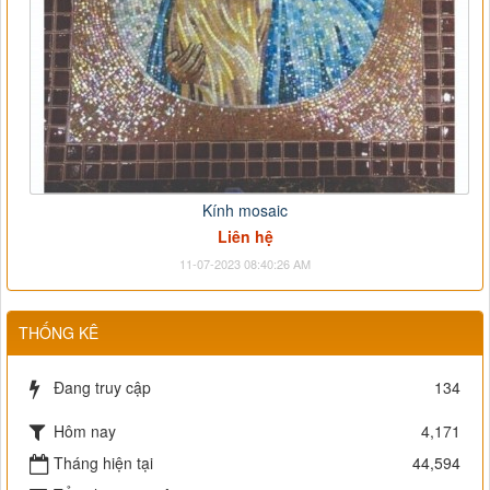
Kính mosaic
Liên hệ
11-07-2023 08:40:26 AM
THỐNG KÊ
Đang truy cập
134
Hôm nay
4,171
Tháng hiện tại
44,594