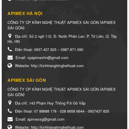
APIMEX HÀ NỘI
(
CÔNG TY CP KÍNH NGHỆ THUẬT APIMEX SÀI GÒN
APIMEX
)
SÀI GÒN
Địa chỉ:
Số 2 ngõ 112, Đ. Nước Phần Lan, P. Tứ Liên, Q. Tây
Hồ, HN
Điện thoại:
0937.437.825 – 0987.871.090
Email:
vpapimexhn@gmail.com
Website:
http://kinhtrangtringhethuat.com
APIMEX SÀI GÒN
(
CÔNG TY CP KÍNH NGHỆ THUẬT APIMEX SÀI GÒN
APIMEX
)
SÀI GÒN
Địa chỉ:
143 Phạm Huy Thông P.6 Gò Vấp
Điện thoại:
07 88888 178 - 028 6658 6644 - 0937437 825
Email:
apimexsg@gmail.com
Website:
http://kinhtrangtringhethuat.com