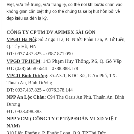
Việt, vừa trẻ trung, vừa tráng lệ, có thể nói khi bước chân vào
không gian căn biệt thự có thể chúng ta sẽ bị hút hồn bởi vẻ
đẹp kiêu sa đến lạ kỳ.
CÔNG TY CP TM DV APIMEX SÀI GÒN
VPGD Hà Nội
: Số 2 ngõ 112, Đ. Nước Phần Lan, P. Tứ Liên,
Q. Tây Hồ, HN
ĐT: 0937.437.825 – 0987.871.090
143 Phạm Huy Thông, P.6, Q. Gò Vấp
VPGD TP.HCM
:
ĐT: (028).6658 6644 – 0788.888.178
VPGD Bình Dương
: 35-A3-1, KDC 3/2, P. An Phú, TX.
Thuận An, Bình Dương
ĐT: 0937.437.825 – 0976.378.144
NPP An Lộc Châu
: C94 The Oasis An Phú, Thuận An, Bình
Dương
ĐT: 0933.498.383
NPP VCM ( CÔNG TY CP TẬP ĐOÀN VLXD VIỆT
NAM)
310 Liên Phường, P. Phước Long, Q.9, TP.Thủ Đức