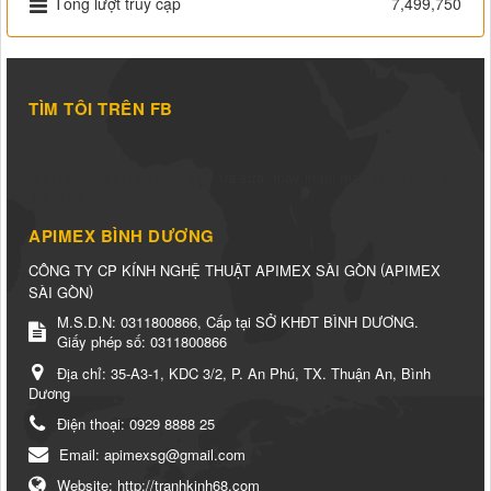
Tổng lượt truy cập
7,499,750
TÌM TÔI TRÊN FB
may in lụa
may in lụa
,
may in ly trà sữa
,
may in túi
may in áo
,
may bao
bì
,
băng tải sấy
APIMEX BÌNH DƯƠNG
(
CÔNG TY CP KÍNH NGHỆ THUẬT APIMEX SÀI GÒN
APIMEX
)
SÀI GÒN
M.S.D.N: 0311800866, Cấp tại SỞ KHĐT BÌNH DƯƠNG.
Giấy phép số: 0311800866
Địa chỉ:
35-A3-1, KDC 3/2, P. An Phú, TX. Thuận An, Bình
Dương
Điện thoại:
0929 8888 25
Email:
apimexsg@gmail.com
Website:
http://tranhkinh68.com