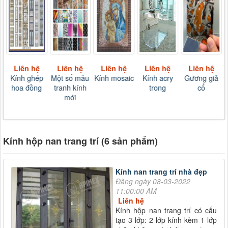
Liên hệ
Liên hệ
Liên hệ
Liên hệ
Liên hệ
Kính ghép
Một số mẫu
Kính mosaic
Kính acry
Gương giả
hoa đồng
tranh kính
trong
cổ
mới
Kính hộp nan trang trí (6 sản phẩm)
Kính nan trang trí nhà đẹp
Đăng ngày 08-03-2022
11:00:00 AM
Liên hệ
Kính hộp nan trang trí có cấu
tạo 3 lớp: 2 lớp kính kèm 1 lớp