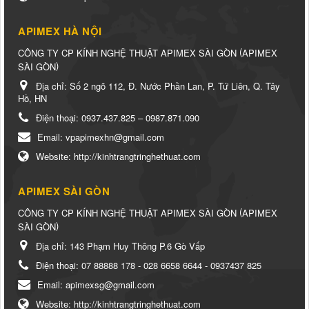
APIMEX HÀ NỘI
(
CÔNG TY CP KÍNH NGHỆ THUẬT APIMEX SÀI GÒN
APIMEX
)
SÀI GÒN
Địa chỉ:
Số 2 ngõ 112, Đ. Nước Phần Lan, P. Tứ Liên, Q. Tây
Hồ, HN
Điện thoại:
0937.437.825 – 0987.871.090
Email:
vpapimexhn@gmail.com
Website:
http://kinhtrangtringhethuat.com
APIMEX SÀI GÒN
(
CÔNG TY CP KÍNH NGHỆ THUẬT APIMEX SÀI GÒN
APIMEX
)
SÀI GÒN
Địa chỉ:
143 Phạm Huy Thông P.6 Gò Vấp
Điện thoại:
07 88888 178 - 028 6658 6644 - 0937437 825
Email:
apimexsg@gmail.com
Website:
http://kinhtrangtringhethuat.com