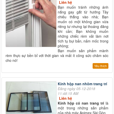
Liên hệ
Bạn muốn tránh những ánh
nắng gay gắt từ hướng Tây
chiếu thẳng vào nhà; Bạn
muốn có một không gian vừa
riêng tư nhưng lại thoáng đãng
khi cần; Bạn không muốn
những chiếc rèm vải làm nơi
tích tụ bụi bẩn, nấm mốc trong
phòng;
Bạn muốn sản phẩm mành
rèm thực sự bền bỉ với thời gian và mất ít công sức chăm sóc
cho nó!
Yêu thích
Kính hộp nan nhôm trang trí
Đăng ngày 05-12-2018
11:48:15 AM
Liên hệ
Kính hộp có nan trang trí
là
một trong những sản phẩm
của nhà máy Apimex Sài Gòn.