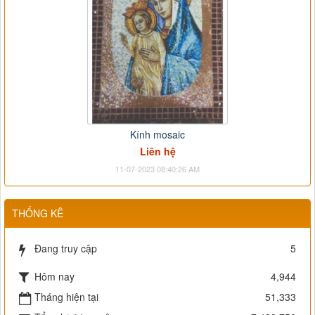
Kính mosaic
Liên hệ
11-07-2023 08:40:26 AM
THỐNG KÊ
Đang truy cập
5
Hôm nay
4,944
Tháng hiện tại
51,333