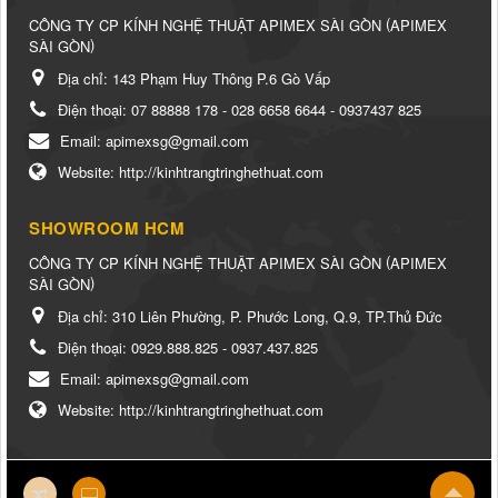
(
CÔNG TY CP KÍNH NGHỆ THUẬT APIMEX SÀI GÒN
APIMEX
)
SÀI GÒN
Địa chỉ:
143 Phạm Huy Thông P.6 Gò Vấp
Điện thoại:
07 88888 178 - 028 6658 6644 - 0937437 825
Email:
apimexsg@gmail.com
Website:
http://kinhtrangtringhethuat.com
SHOWROOM HCM
(
CÔNG TY CP KÍNH NGHỆ THUẬT APIMEX SÀI GÒN
APIMEX
)
SÀI GÒN
Địa chỉ:
310 Liên Phường, P. Phước Long, Q.9, TP.Thủ Đức
Điện thoại:
0929.888.825 - 0937.437.825
Email:
apimexsg@gmail.com
Website:
http://kinhtrangtringhethuat.com