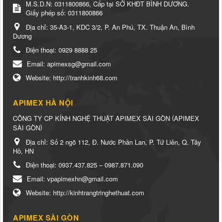
M.S.D.N: 0311800866, Cấp tại SỞ KHĐT BÌNH DƯƠNG.
Giấy phép số: 0311800866
Địa chỉ:
35-A3-1, KDC 3/2, P. An Phú, TX. Thuận An, Bình
Dương
Điện thoại:
0929 8888 25
Email:
apimexsg@gmail.com
Website:
http://tranhkinh68.com
APIMEX HÀ NỘI
(
CÔNG TY CP KÍNH NGHỆ THUẬT APIMEX SÀI GÒN
APIMEX
)
SÀI GÒN
Địa chỉ:
Số 2 ngõ 112, Đ. Nước Phần Lan, P. Tứ Liên, Q. Tây
Hồ, HN
Điện thoại:
0937.437.825 – 0987.871.090
Email:
vpapimexhn@gmail.com
Website:
http://kinhtrangtringhethuat.com
APIMEX SÀI GÒN