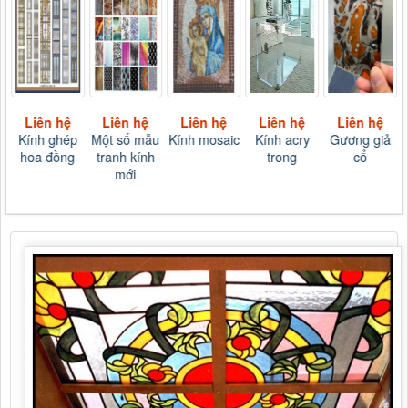
Liên hệ
Liên hệ
Liên hệ
Liên hệ
Liên hệ
Kính ghép
Một số mẫu
Kính mosaic
Kính acry
Gương giả
hoa đồng
tranh kính
trong
cổ
mới