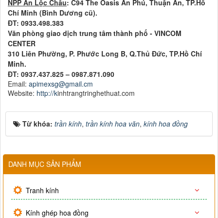
NPP An Lộc Châu
: C94 The Oasis An Phú, Thuận An, TP.Hồ
Chí Minh (Bình Dương cũ).
ĐT: 0933.498.383
Văn phòng giao dịch trung tâm thành phố - VINCOM
CENTER
310 Liên Phường, P. Phước Long B, Q.Thủ Đức, TP.Hồ Chí
Minh.
ĐT: 0937.437.825 – 0987.871.090
Email:
apimexsg@gmail.cm
Website:
http://k
inhtrangtringhethuat.com
Từ khóa:
trần kính
,
trần kính hoa văn
,
kính hoa đồng
DANH MỤC SẢN PHẨM
Tranh kính
Kính ghép hoa đồng