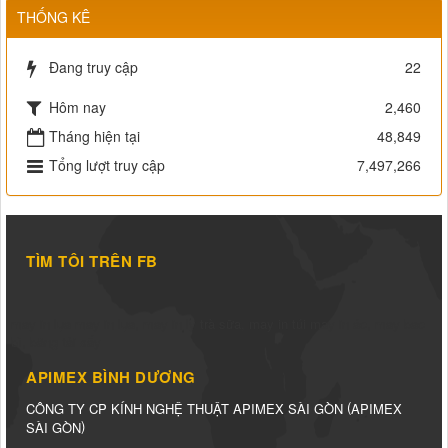
THỐNG KÊ
Đang truy cập
22
Hôm nay
2,460
Tháng hiện tại
48,849
Tổng lượt truy cập
7,497,266
TÌM TÔI TRÊN FB
may in lụa
may in lụa
,
may in ly trà sữa
,
may in túi
may in áo
,
may bao
bì
,
băng tải sấy
APIMEX BÌNH DƯƠNG
(
CÔNG TY CP KÍNH NGHỆ THUẬT APIMEX SÀI GÒN
APIMEX
)
SÀI GÒN