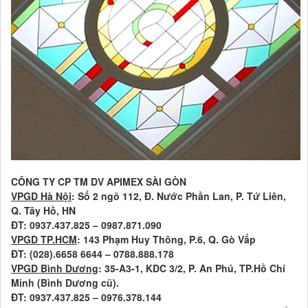
CÔNG TY CP TM DV APIMEX SÀI GÒN
VPGD Hà Nội
: Số 2 ngõ 112, Đ. Nước Phần Lan, P. Tứ Liên,
Q. Tây Hồ, HN
ĐT: 0937.437.825 – 0987.871.090
VPGD TP.HCM
: 143 Phạm Huy Thông, P.6, Q. Gò Vấp
ĐT: (028).6658 6644 – 0788.888.178
VPGD Bình Dương
: 35-A3-1, KDC 3/2, P. An Phú, TP.Hồ Chí
Minh (Bình Dương cũ).
ĐT: 0937.437.825 – 0976.378.144